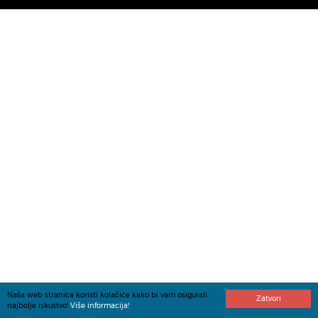
Naša web stranica koristi kolačiće kako bi vam osigurali
Zatvori
najbolje iskustvo!
Više informacija!