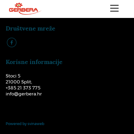
Društvene mreže
k
Korisne informacije
Stoci 5
21000 Split;
+385 21 373 775
info@gerbera.hr
Powered by svinaweb