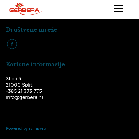
Društvene mreže
k
Korisne informacije
Stoci 5
21000 Split;
+385 21 373 775
info@gerbera.hr
Powered by svinaweb