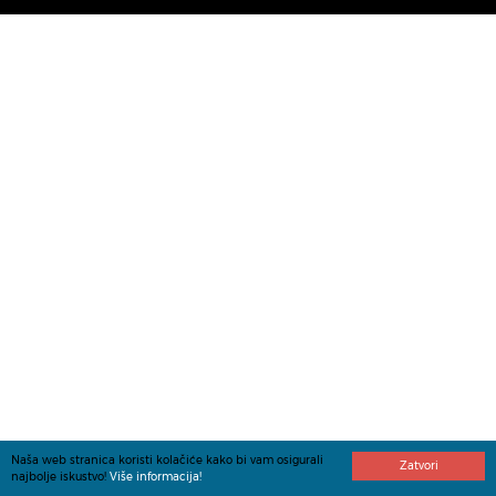
Naša web stranica koristi kolačiće kako bi vam osigurali
Zatvori
najbolje iskustvo!
Više informacija!