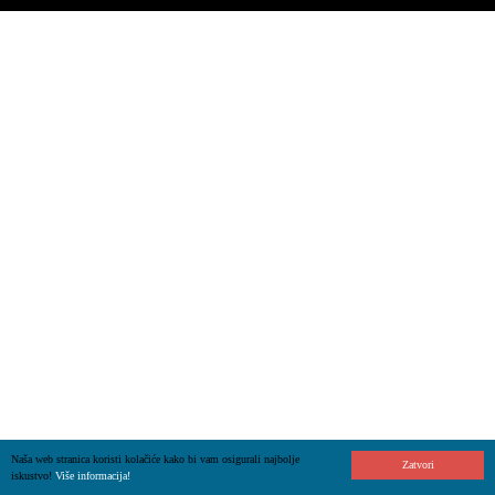
Naša web stranica koristi kolačiće kako bi vam osigurali najbolje
Zatvori
iskustvo!
Više informacija!