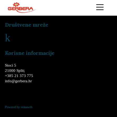
Društvene mreže
k
Korisne informacije
Stoci 5
21000 Split;
+385 21 373 775
info@gerbera.hr
Powered by svinaweb