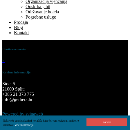
Organizacija vjenčanja
Opskrba jahti
Održavanje hotela
Pogrebne usluge
Prodaja
Blog
Kontakt
Društvene mreže
k
Korisne informacije
Stoci 5
21000 Split;
+385 21 373 775
info@gerbera.hr
Powered by svinaweb
Naša web stranica koristi kolačiće kako bi vam osigurali najbolje
Zatvori
iskustvo!
Više informacija!