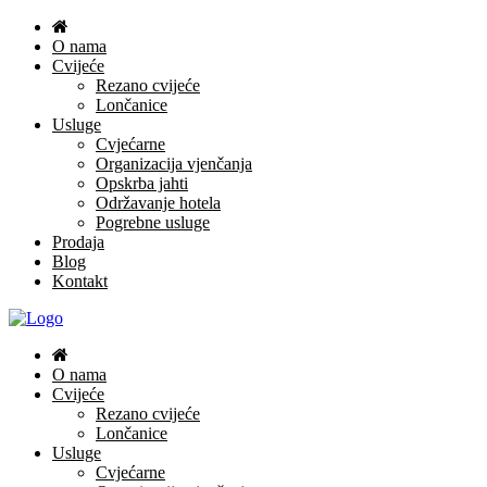
O nama
Cvijeće
Rezano cvijeće
Lončanice
Usluge
Cvjećarne
Organizacija vjenčanja
Opskrba jahti
Održavanje hotela
Pogrebne usluge
Prodaja
Blog
Kontakt
O nama
Cvijeće
Rezano cvijeće
Lončanice
Usluge
Cvjećarne