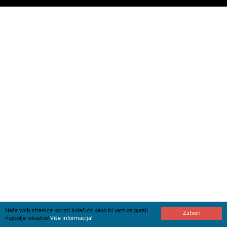
Naša web stranica koristi kolačiće kako bi vam osigurali
Zatvori
najbolje iskustvo!
Više informacija!