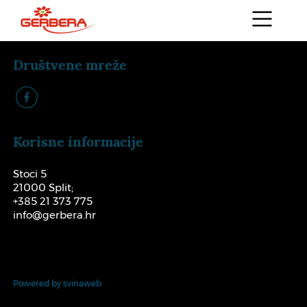
Društvene mreže
k
Korisne informacije
Stoci 5
21000 Split;
+385 21 373 775
info@gerbera.hr
Powered by svinaweb