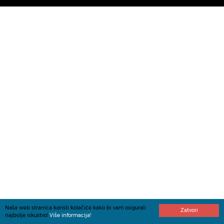
Naša web stranica koristi kolačiće kako bi vam osigurali
Zatvori
najbolje iskustvo!
Više informacija!