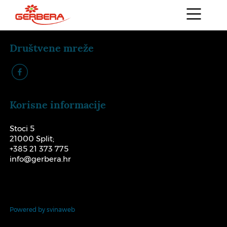
Društvene mreže
k
Korisne informacije
Stoci 5
21000 Split;
+385 21 373 775
info@gerbera.hr
Powered by svinaweb