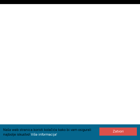
Naša web stranica koristi kolačiće kako bi vam osigurali
Zatvori
najbolje iskustvo!
Više informacija!