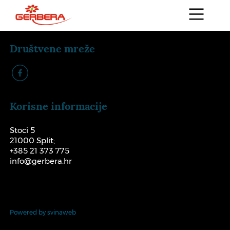
Društvene mreže
k
Korisne informacije
Stoci 5
21000 Split;
+385 21 373 775
info@gerbera.hr
Powered by svinaweb