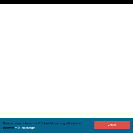
Naša web stranica koristi kolačiće kako bi vam osigurali najbolje
Zatvori
iskustvo!
Više informacija!