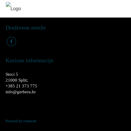
Društvene mreže
k
Korisne informacije
Stoci 5
21000 Split;
+385 21 373 775
info@gerbera.hr
Powered by svinaweb