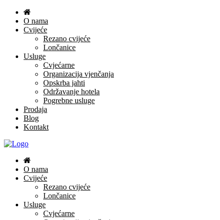
O nama
Cvijeće
Rezano cvijeće
Lončanice
Usluge
Cvjećarne
Organizacija vjenčanja
Opskrba jahti
Održavanje hotela
Pogrebne usluge
Prodaja
Blog
Kontakt
O nama
Cvijeće
Rezano cvijeće
Lončanice
Usluge
Cvjećarne