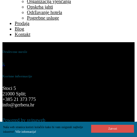
Organizacija vjenčanja
Opskrba jahti
Održavanje hotela
Pogrebne usluge
Prodaja
Blog
Kontakt
Društvene mreže
k
Korisne informacije
Stoci 5
21000 Split;
+385 21 373 775
info@gerbera.hr
Powered by svinaweb
Naša web stranica koristi kolačiće kako bi vam osigurali najbolje
Zatvori
iskustvo!
Više informacija!