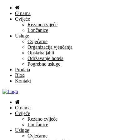
O nama
Cvijeće
Rezano cvijeće
Lončanice
Usluge
Cvjećarne
Organizacija vjenčanja
Opskrba jahti
Održavanje hotela
Pogrebne usluge
Prodaja
Blog
Kontakt
O nama
Cvijeće
Rezano cvijeće
Lončanice
Usluge
Cvjećarne