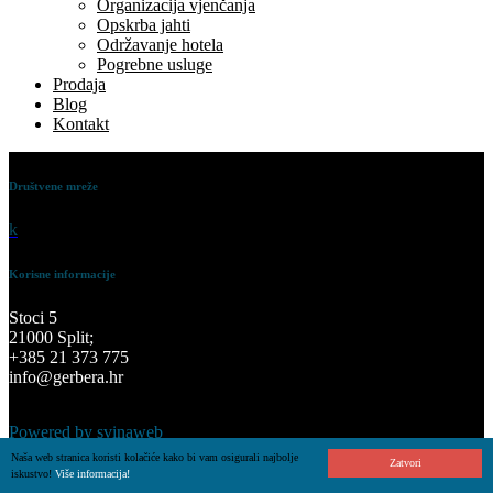
Organizacija vjenčanja
Opskrba jahti
Održavanje hotela
Pogrebne usluge
Prodaja
Blog
Kontakt
Društvene mreže
k
Korisne informacije
Stoci 5
21000 Split;
+385 21 373 775
info@gerbera.hr
Powered by svinaweb
Naša web stranica koristi kolačiće kako bi vam osigurali najbolje
Zatvori
iskustvo!
Više informacija!