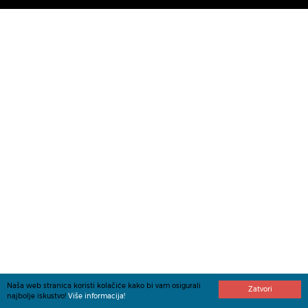
Naša web stranica koristi kolačiće kako bi vam osigurali
Zatvori
najbolje iskustvo!
Više informacija!