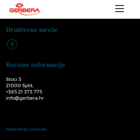
Društvene mreže
k
Korisne informacije
Stoci 5
21000 Split;
+385 21 373 775
info@gerbera.hr
Powered by svinaweb