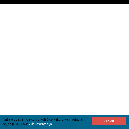
Naša web stranica koristi kolačiće kako bi vam osigurali
Zatvori
najbolje iskustvo!
Više informacija!