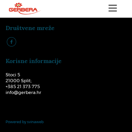
Društvene mreže
k
Korisne informacije
Stoci 5
21000 Split;
+385 21 373 775
info@gerbera.hr
Powered by svinaweb