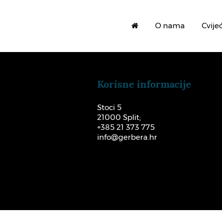
O nama
Cvije
Korisne informacije
Stoci 5
21000 Split;
+385 21 373 775
info@gerbera.hr