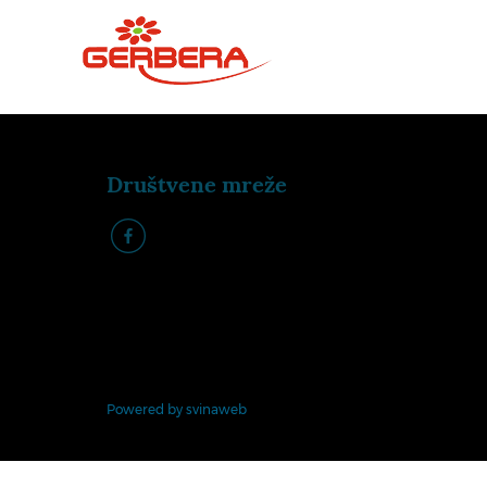
Društvene mreže
k
Powered by svinaweb