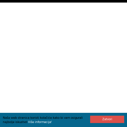
Naša web stranica koristi kolačiće kako bi vam osigurali
Zatvori
najbolje iskustvo!
Više informacija!