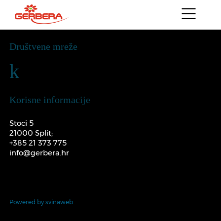
Društvene mreže
k
Korisne informacije
Stoci 5
21000 Split;
+385 21 373 775
info@gerbera.hr
Powered by svinaweb