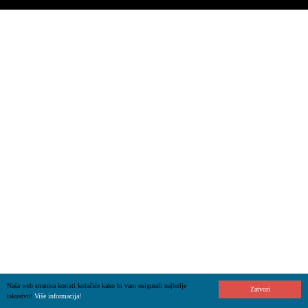
Naša web stranica koristi kolačiće kako bi vam osigurali najbolje
Zatvori
iskustvo!
Više informacija!