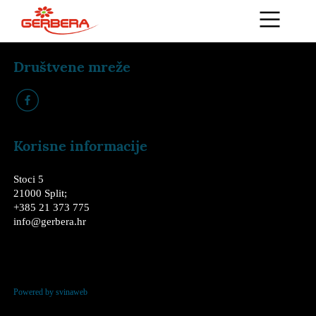
Društvene mreže
k
Korisne informacije
Stoci 5
21000 Split;
+385 21 373 775
info@gerbera.hr
Powered by svinaweb