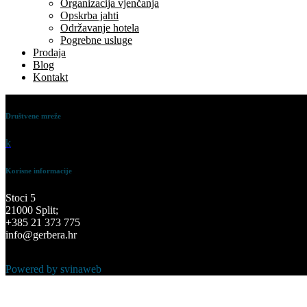
Organizacija vjenčanja
Opskrba jahti
Održavanje hotela
Pogrebne usluge
Prodaja
Blog
Kontakt
Društvene mreže
k
Korisne informacije
Stoci 5
21000 Split;
+385 21 373 775
info@gerbera.hr
Powered by svinaweb