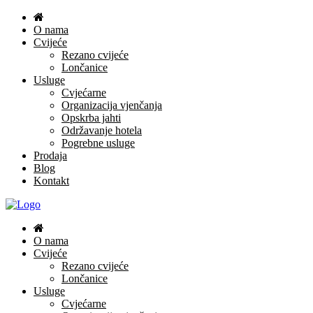
O nama
Cvijeće
Rezano cvijeće
Lončanice
Usluge
Cvjećarne
Organizacija vjenčanja
Opskrba jahti
Održavanje hotela
Pogrebne usluge
Prodaja
Blog
Kontakt
O nama
Cvijeće
Rezano cvijeće
Lončanice
Usluge
Cvjećarne