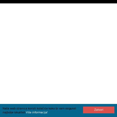
Naša web stranica koristi kolačiće kako bi vam osigurali
Zatvori
najbolje iskustvo!
Više informacija!