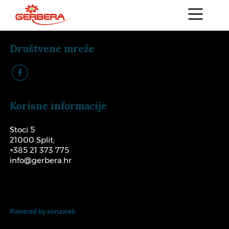
Društvene mreže
k
Korisne informacije
Stoci 5
21000 Split;
+385 21 373 775
info@gerbera.hr
Powered by svinaweb