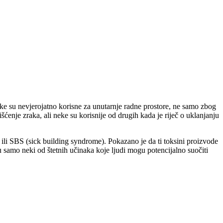
jke su nevjerojatno korisne za unutarnje radne prostore, ne samo zbog
ćenje zraka, ali neke su korisnije od drugih kada je riječ o uklanjanju
li SBS (sick building syndrome). Pokazano je da ti toksini proizvode
su samo neki od štetnih učinaka koje ljudi mogu potencijalno suočiti