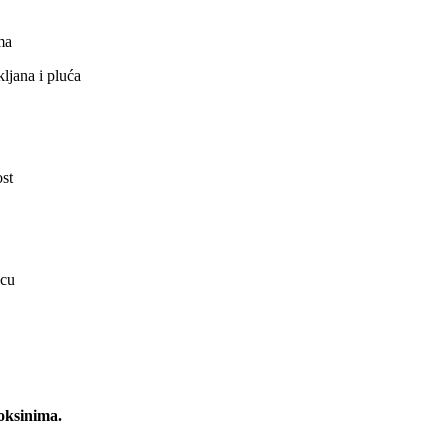
ma
kljana i pluća
ost
icu
toksinima.