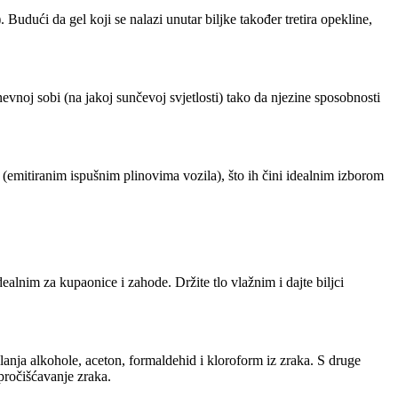
udući da gel koji se nalazi unutar biljke također tretira opekline,
dnevnoj sobi (na jakoj sunčevoj svjetlosti) tako da njezine sposobnosti
(emitiranim ispušnim plinovima vozila), što ih čini idealnim izborom
ealnim za kupaonice i zahode. Držite tlo vlažnim i dajte biljci
uklanja alkohole, aceton, formaldehid i kloroform iz zraka. S druge
 pročišćavanje zraka.