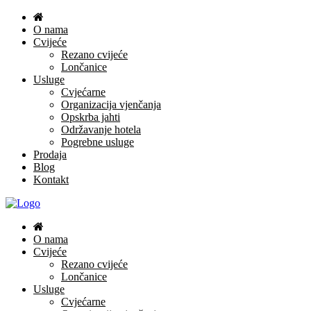
O nama
Cvijeće
Rezano cvijeće
Lončanice
Usluge
Cvjećarne
Organizacija vjenčanja
Opskrba jahti
Održavanje hotela
Pogrebne usluge
Prodaja
Blog
Kontakt
O nama
Cvijeće
Rezano cvijeće
Lončanice
Usluge
Cvjećarne