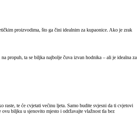
tičkim proizvodima, što ga čini idealnim za kupaonice. Ako je zrak
a propuh, ta se biljka najbolje čuva izvan hodnika – ali je idealna za
aste, te će cvjetati većinu ljeta. Samo budite svjesni da ti cvjetovi
te ovu biljku u sjenovito mjesto i održavajte vlažnost tla bez