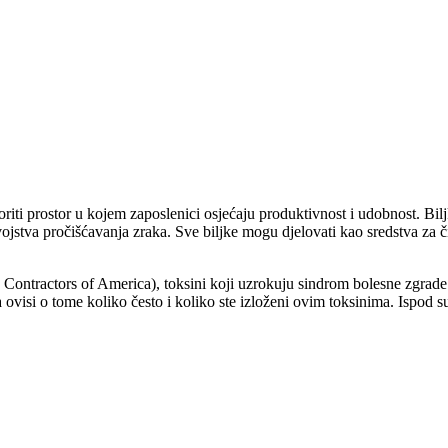
riti prostor u kojem zaposlenici osjećaju produktivnost i udobnost. Bil
ojstva pročišćavanja zraka. Sve biljke mogu djelovati kao sredstva za čiš
ntractors of America), toksini koji uzrokuju sindrom bolesne zgrade i
a ovisi o tome koliko često i koliko ste izloženi ovim toksinima. Ispod 