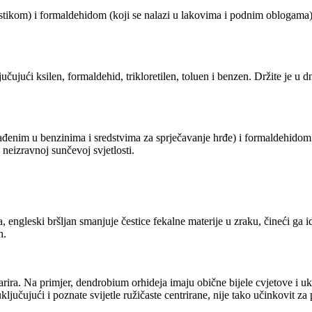
ikom) i formaldehidom (koji se nalazi u lakovima i podnim oblogama). B
ljučujući ksilen, formaldehid, trikloretilen, toluen i benzen. Držite je u 
ađenim u benzinima i sredstvima za sprječavanje hrđe) i formaldehidom 
 neizravnoj sunčevoj svjetlosti.
 engleski bršljan smanjuje čestice fekalne materije u zraku, čineći ga id
n.
ak varira. Na primjer, dendrobium orhideja imaju obične bijele cvjetove i 
ljučujući i poznate svijetle ružičaste centrirane, nije tako učinkovit za