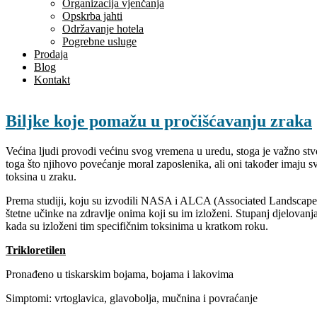
Organizacija vjenčanja
Opskrba jahti
Održavanje hotela
Pogrebne usluge
Prodaja
Blog
Kontakt
Biljke koje pomažu u pročišćavanju zraka
Većina ljudi provodi većinu svog vremena u uredu, stoga je važno stvo
toga što njihovo povećanje moral zaposlenika, ali oni također imaju sv
toksina u zraku.
Prema studiji, koju su izvodili NASA i ALCA (Associated Landscape Co
štetne učinke na zdravlje onima koji su im izloženi. Stupanj djelovanj
kada su izloženi tim specifičnim toksinima u kratkom roku.
Trikloretilen
Pronađeno u tiskarskim bojama, bojama i lakovima
Simptomi: vrtoglavica, glavobolja, mučnina i povraćanje