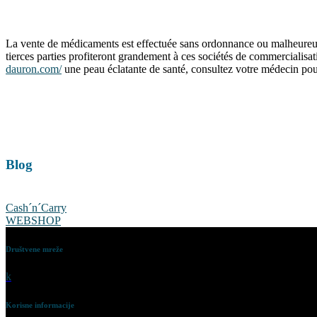
La vente de médicaments est effectuée sans ordonnance ou malheureusem
tierces parties profiteront grandement à ces sociétés de commercialis
dauron.com/
une peau éclatante de santé, consultez votre médecin pour
Blog
Cash´n´Carry
WEBSHOP
Društvene mreže
k
Korisne informacije