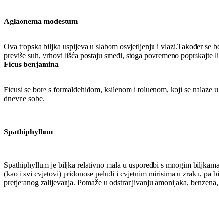
Aglaonema modestum
Ova tropska biljka uspijeva u slabom osvjetljenju i vlazi.Također se
previše suh, vrhovi lišća postaju smeđi, stoga povremeno poprskajte 
Ficus benjamina
Ficusi se bore s formaldehidom, ksilenom i toluenom, koji se nalaze u 
dnevne sobe.
Spathiphyllum
Spathiphyllum je biljka relativno mala u usporedbi s mnogim biljkama n
(kao i svi cvjetovi) pridonose peludi i cvjetnim mirisima u zraku, pa bis
pretjeranog zalijevanja. Pomaže u odstranjivanju amonijaka, benzena, f