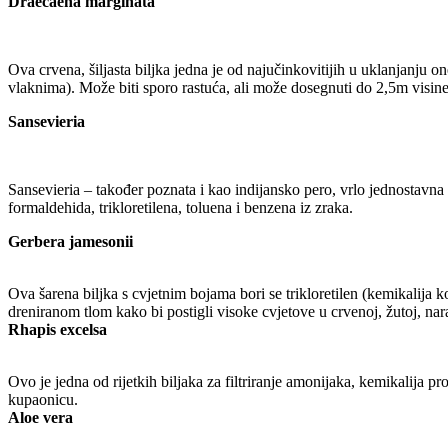
Draecaena marginata
Ova crvena, šiljasta biljka jedna je od najučinkovitijih u uklanjanju o
vlaknima). Može biti sporo rastuća, ali može dosegnuti do 2,5m visi
Sansevieria
Sansevieria – također poznata i kao indijansko pero, vrlo jednostavna 
formaldehida, trikloretilena, toluena i benzena iz zraka.
Gerbera jamesonii
Ova šarena biljka s cvjetnim bojama bori se trikloretilen (kemikalija k
dreniranom tlom kako bi postigli visoke cvjetove u crvenoj, žutoj, naran
Rhapis excelsa
Ovo je jedna od rijetkih biljaka za filtriranje amonijaka, kemikalija pr
kupaonicu.
Aloe vera