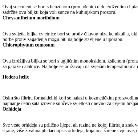
Ovaj succulent se bori s benzenom (pronađenim u deterdžentima i plast
zadržite ovu biljku koja voli sunce na kuhinjskom prozoru.
Chrysantheium
morifolium
Ova svijetla biljka cvjetnice bori se protiv čitavog niza kemikalija, uk
borbe protiv zagađenja mogu biti najbolje stavljene u uporabu.
Chlorophytum comosum
Ova izrdžljiva biljka se bori s ugljičnim monoksidom, ksilenom (pron
za garaže i alatnice. Najbolje se održavaju na svježim temperaturama i
Hedera helix
Osim što filtrira formaldehid koji se nalazi u kozmetičkim proizvodima,
najmanje četiri sata izravne sunčeve svjetlosti dnevno za cvjetni bršlja
Orhideja
Sve vrste orhideja su prilično lijepe, ali razina na kojoj filtriraju zr
strane, više živahna phalaenopsis orhideja, koja ima šarene cvjetove, uk