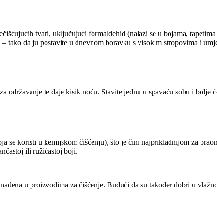
nečišćujućih tvari, uključujući formaldehid (nalazi se u bojama, tapetima
ne – tako da ju postavite u dnevnom boravku s visokim stropovima i um
za održavanje te daje kisik noću. Stavite jednu u spavaću sobu i bolje će
oja se koristi u kemijskom čišćenju), što je čini najprikladnijom za praon
častoj ili ružičastoj boji.
onađena u proizvodima za čišćenje. Budući da su također dobri u vlažnosti