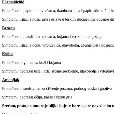
Formaldehid
Pronađeno u papirnatim vrećama, tkaninama lica i papirnatim ručnici
Simptomi: iritacija nosa, usta i grla te u teškim slučajevima oticanje gr
Benzen
Pronađeno u plastičnim smolama, bojama i voskom namještaja
Simptomi: iritacija očiju, vrtoglavica, glavobolja, zbunjenost i pospan
Ksilen
Pronađeno u gumama, koži i bojama
Simptomi: nadražaj usta i grla, srčane probleme, glavobolje i vrtoglav
Amonijak
Pronađeno u sredstvima za čišćenje prozora, podnog voska i gnojiva
Simptomi: nadražaj očiju, kašalj i upalu grla
Srećom, postoje unutarnje biljke koje se bore s gore navedenim 