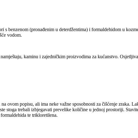
 bori s benzenom (pronađenim u deterdžentima) i formaldehidom u kozme
lišće vodom.
namještaju, kaminu i zajedničkim proizvodima za kućanstvo. Osjetljiva n
a ovom popisu, ali ima neke važne sposobnosti za čišćenje zraka. Lako r
te stoga trebali izbjegavati prevelike količine u jednoj prostoriji. Stavi
ormaldehida te trikloretilena.